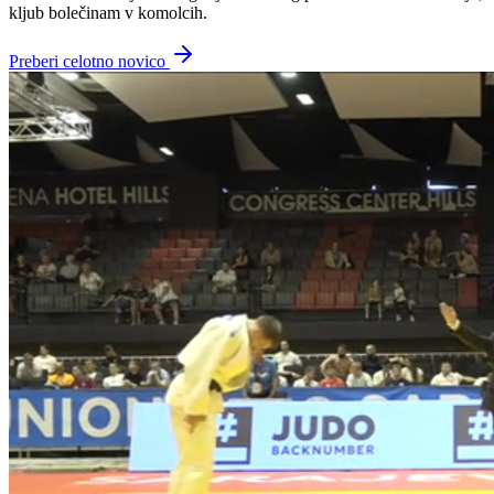
kljub bolečinam v komolcih.
Preberi celotno novico