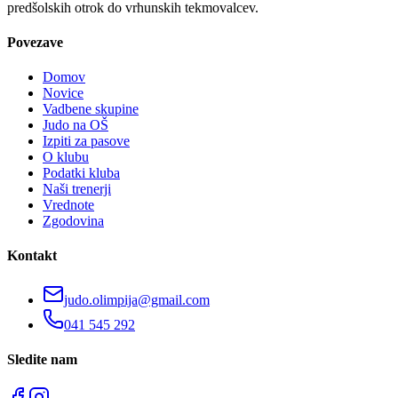
predšolskih otrok do vrhunskih tekmovalcev.
Povezave
Domov
Novice
Vadbene skupine
Judo na OŠ
Izpiti za pasove
O klubu
Podatki kluba
Naši trenerji
Vrednote
Zgodovina
Kontakt
judo.olimpija@gmail.com
041 545 292
Sledite nam