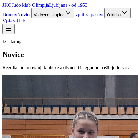
JKO
Judo klub Olimpija
Ljubljana · od 1953
Domov
Novice
Izpiti za pasove
Vadbene skupine
O klubu
Vpis v klub
Iz tatamija
Novice
Rezultati tekmovanj, klubske aktivnosti in zgodbe naših judoistov.