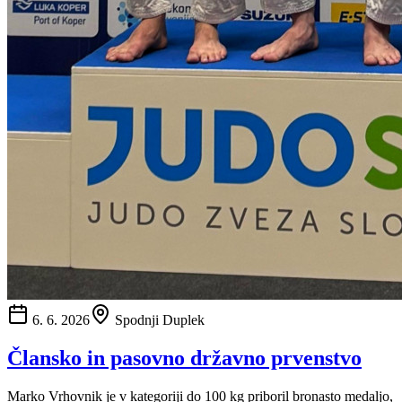
6. 6. 2026
Spodnji Duplek
Člansko in pasovno državno prvenstvo
Marko Vrhovnik je v kategoriji do 100 kg priboril bronasto medaljo,