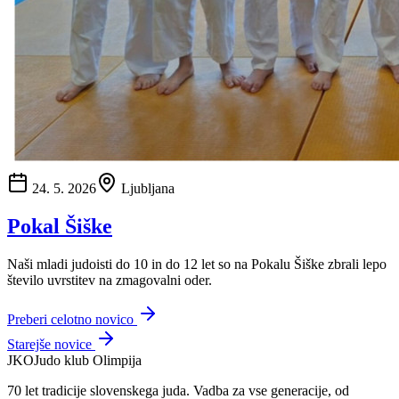
24. 5. 2026
Ljubljana
Pokal Šiške
Naši mladi judoisti do 10 in do 12 let so na Pokalu Šiške zbrali lepo
število uvrstitev na zmagovalni oder.
Preberi celotno novico
Starejše novice
JKO
Judo klub Olimpija
70 let tradicije slovenskega juda. Vadba za vse generacije, od