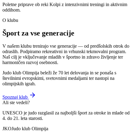
Poletne priprave ob reki Kolpi z intenzivnimi treningi in aktivnim
oddihom.
O klubu
Šport za vse generacije
V našem klubu trenirajo vse generacije — od predšolskih otrok do
odraslih. Podpiramo rekreativni in vrhunski tekmovalni program.
Naš cilj je vključevanje mladih v športno in zdravo življenje ter
harmoničen razvoj osebnosti.
Judo klub Olimpija beleži že 70 let delovanja in se ponaša s
številnimi evropskimi, svetovnimi medaljami ter nastopi na
olimpijskih igrah.
Spoznaj klub
Ali ste vedeli?
UNESCO je judo razglasil za
najboljši šport
za otroke in mlade od
4. do 21. leta starosti.
JKO
Judo klub Olimpija