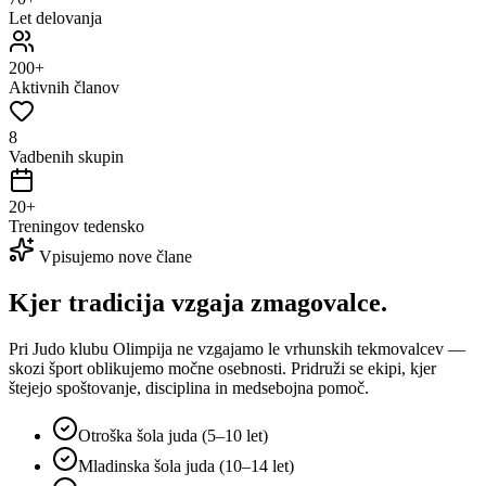
Let delovanja
200+
Aktivnih članov
8
Vadbenih skupin
20+
Treningov tedensko
Vpisujemo nove člane
Kjer tradicija vzgaja
zmagovalce.
Pri Judo klubu Olimpija ne vzgajamo le vrhunskih tekmovalcev —
skozi šport oblikujemo močne osebnosti. Pridruži se ekipi, kjer
štejejo spoštovanje, disciplina in medsebojna pomoč.
Otroška šola juda (5–10 let)
Mladinska šola juda (10–14 let)