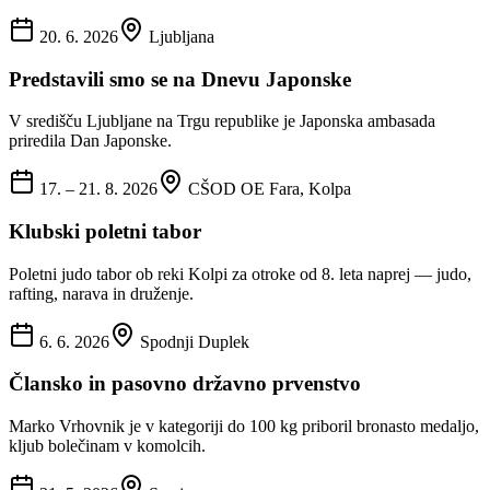
20. 6. 2026
Ljubljana
Predstavili smo se na Dnevu Japonske
V središču Ljubljane na Trgu republike je Japonska ambasada
priredila Dan Japonske.
17. – 21. 8. 2026
CŠOD OE Fara, Kolpa
Klubski poletni tabor
Poletni judo tabor ob reki Kolpi za otroke od 8. leta naprej — judo,
rafting, narava in druženje.
6. 6. 2026
Spodnji Duplek
Člansko in pasovno državno prvenstvo
Marko Vrhovnik je v kategoriji do 100 kg priboril bronasto medaljo,
kljub bolečinam v komolcih.