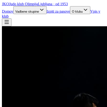
JKO
Judo klub Olimpija
Ljubljana · od 1953
Domov
Izpiti za pasove
Vpis v
Vadbene skupine
O klubu
klub