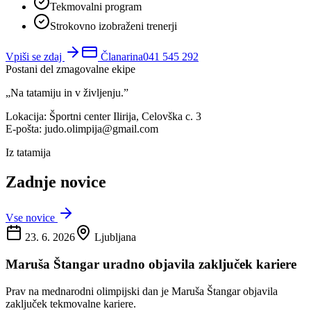
Tekmovalni program
Strokovno izobraženi trenerji
Vpiši se zdaj
Članarina
041 545 292
Postani del zmagovalne ekipe
„Na tatamiju in v življenju.”
Lokacija:
Športni center Ilirija, Celovška c. 3
E-pošta:
judo.olimpija@gmail.com
Iz tatamija
Zadnje novice
Vse novice
23. 6. 2026
Ljubljana
Maruša Štangar uradno objavila zaključek kariere
Prav na mednarodni olimpijski dan je Maruša Štangar objavila
zaključek tekmovalne kariere.